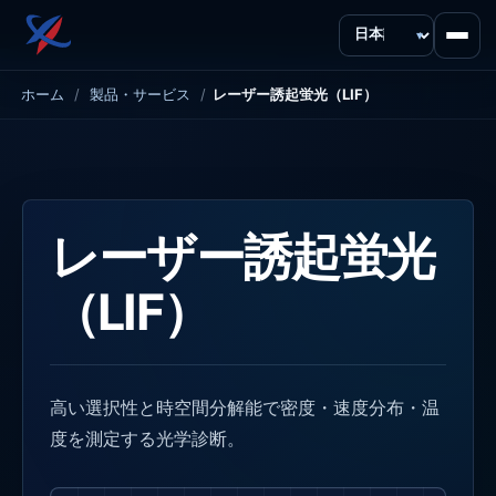
言語
ホーム
/
製品・サービス
/
レーザー誘起蛍光（LIF）
レーザー誘起蛍光
（LIF）
高い選択性と時空間分解能で密度・速度分布・温
度を測定する光学診断。