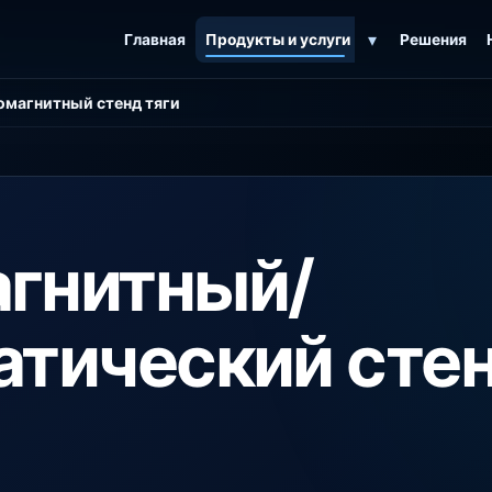
▾
Главная
Продукты и услуги
Решения
омагнитный стенд тяги
гнитный/
атический сте