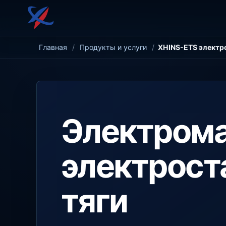
Главная
/
Продукты и услуги
/
XHINS-ETS электр
Электрома
электрост
тяги