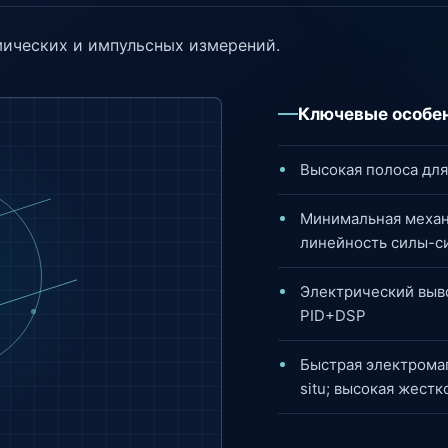
мических и импульсных измерений.
Ключевые особе
Высокая полоса для
Минимальная механ
линейность силы-с
Электрический выв
PID+DSP
Быстрая электромаг
situ; высокая жест