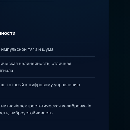
нности
 импульсной тяги и шума
ическая нелинейность, отличная
игнала
од, готовый к цифровому управлению
нитная/электростатическая калибровка in
кость, виброустойчивость